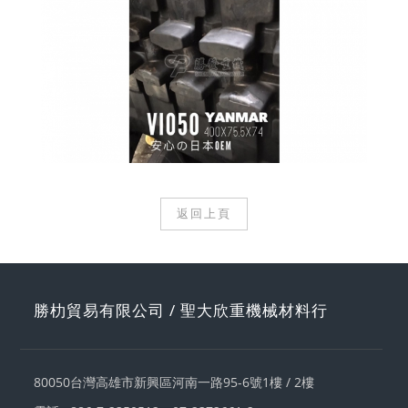
返回上頁
勝朸貿易有限公司 / 聖大欣重機械材料行
80050
台灣
高雄市新興區
河南一路95-6號1樓 / 2樓