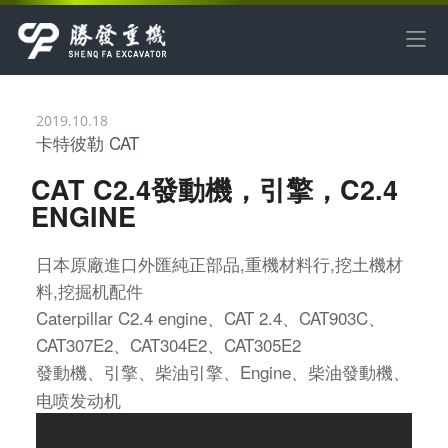
2019.10.18
卡特彼勒 CAT
CAT C2.4發動機，引擎，C2.4
ENGINE
日本原廠進口外匯純正部品
,
重機材料行
,
挖土機材
料
,
挖掘机配件
Caterpillar C2.4 engine、CAT 2.4、CAT903C、
CAT307E2、CAT304E2、CAT305E2
發動機
引擎、柴油引擎
Engine
柴油發動機
、
、
、
、
电喷发动机