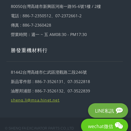
80050
台灣
高雄市新興區
河南一路95-6號1樓 / 2樓
電話 :
886-7-2350512
、
07-2372661-2
傳真 : 886-7-2360428
營業時間：週一 ~ 五 AM08:30 - PM17:30
勝發重機材料行
81442
台灣
高雄市仁武區
澄觀路二段246號
新品零件部 :
886-7-3526131
、
07-3522818
油壓邦浦部 :
886-7-3526132
、
07-3522839
shenq.li@msa.hinet.net
LINE私訊
wechat微信
© SHENQ FA EXCAVATOR PARTS CO.,LTD