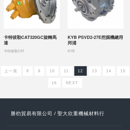
卡特彼勒CAT320GC旋轉馬
KYB PSVD2-27E挖掘機總用
達
邦浦
卡特彼勒CAT
KYB
上一頁
8
9
10
11
12
13
14
15
16
NEXT
勝朸貿易有限公司 / 聖大欣重機械材料行